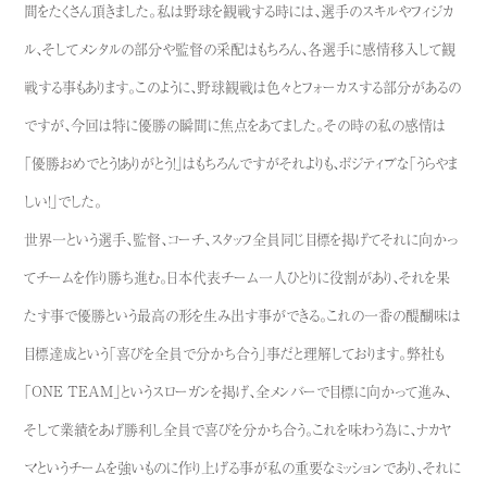
間をたくさん頂きました。私は野球を観戦する時には、選手のスキルやフィジカ
ル、そしてメンタルの部分や監督の采配はもちろん、各選手に感情移入して観
戦する事もあります。このように、野球観戦は色々とフォーカスする部分があるの
ですが、今回は特に優勝の瞬間に焦点をあてました。その時の私の感情は
「優勝おめでとう！ありがとう！」はもちろんですがそれよりも、ポジティブな「うらやま
しい！」でした。
世界一という選手、監督、コーチ、スタッフ全員同じ目標を掲げてそれに向かっ
てチームを作り勝ち進む。日本代表チーム一人ひとりに役割があり、それを果
たす事で優勝という最高の形を生み出す事ができる。これの一番の醍醐味は
目標達成という「喜びを全員で分かち合う」事だと理解しております。弊社も
「ONE TEAM」というスローガンを掲げ、全メンバーで目標に向かって進み、
そして業績をあげ勝利し全員で喜びを分かち合う。これを味わう為に、ナカヤ
マというチームを強いものに作り上げる事が私の重要なミッションであり、それに