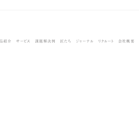
品紹介
サービス
課題解決例
匠たち
ジャーナル
リクルート
会社概要