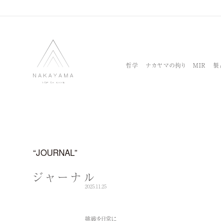
哲学
ナカヤマの拘り
MIR
製
JOURNAL
ジャーナル
2025.11.25
挑戦を日常に