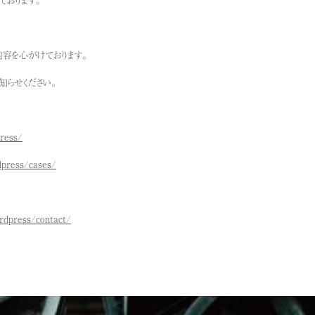
内容を心がけております。
らせください。
ress/
dpress/cases/
rdpress/contact/