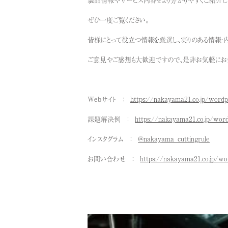
ぜひ一度ご覧ください。
皆様にとって役立つ情報を厳選し、実りのある情報・
ご意見やご感想も大歓迎ですので、是非お気軽にお知
Webサイト ：
https://nakayama21.co.jp/wordp
課題解決例 ：
https://nakayama21.co.jp/wor
インスタグラム ：
@nakayama_cuttingrule
お問い合わせ ：
https://nakayama21.co.jp/wo