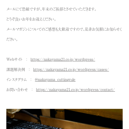
メールにて恐縮ですが、年末のご挨拶とさせていただきます。
どうぞ良いお年をお迎えください。
メールマガジンについてのご感想も大歓迎ですので、是非お気軽にお知らせく
ださい。
Webサイト ：
https://nakayama21.co.jp/wordpress/
課題解決例 ：
https://nakayama21.co.jp/wordpress/cases/
インスタグラム ：
@nakayama_cuttingrule
お問い合わせ ：
https://nakayama21.co.jp/wordpress/contact/