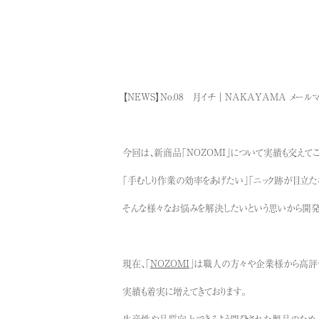
【NEWS】No.08 月イチ｜NAKAYAMA メール
今回は、新商品「NOZOMI」について実績も交えて
「手むしり作業の効率をあげたい」「ニック跡が目立た
そんな様々なお悩みを解決したいという思いから開発さ
現在、「
NOZOMI
」は職人の方々や企業様から高評
実績も着実に増えてきております。
生産性や品質向上できるよう開発された製品のため