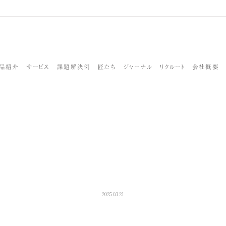
品紹介
サービス
課題解決例
匠たち
ジャーナル
リクルート
会社概要
2025.03.21