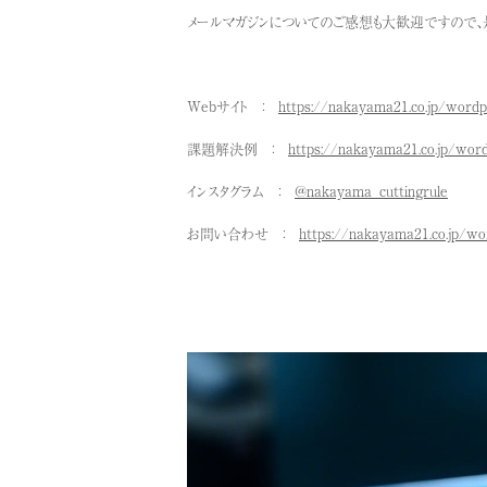
メールマガジンについてのご感想も大歓迎ですので、
Webサイト ：
https://nakayama21.co.jp/wordp
課題解決例 ：
https://nakayama21.co.jp/wor
インスタグラム ：
@nakayama_cuttingrule
お問い合わせ ：
https://nakayama21.co.jp/wo