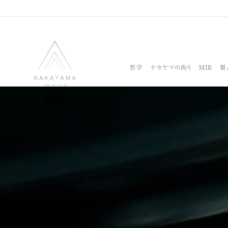
哲学
ナカヤマの拘り
MIR
製