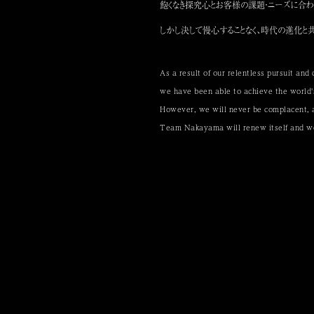
飽くなき探究心とお客様の課題・ニーズに合わ
しかし決して慢心することなく、時代の進化と
As a result of our relentless pursuit an
we have been able to achieve the world's
However, we will never be complacent, 
Team Nakayama will renew itself and wor