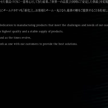
せた製品づくりに一意専心としてきた結果、「世界一の品質」と同時に「安定した供給」を実現
共にチームナカヤマも「新化」し、お客様とチーム一丸となり、最善の解をご提供することを約束し
d dedication to manufacturing products that meet the challenges and needs of our cu
 highest quality and a stable supply of products.
and as the times evolve,
k as one with our customers to provide the best solutions.