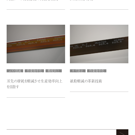
コスト削減
作業効率化
精度向上
キズ防止
作業効率化
刃先の摩耗を軽減させ生産効率向上
紙粉軽減の革新技術
を目指す