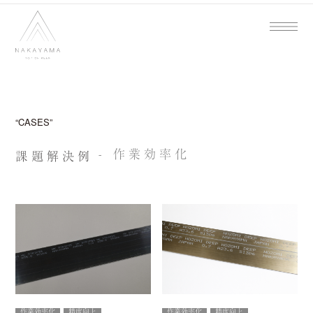
CASES
- 作業効率化
課題解決例
作業効率化
精度向上
作業効率化
精度向上