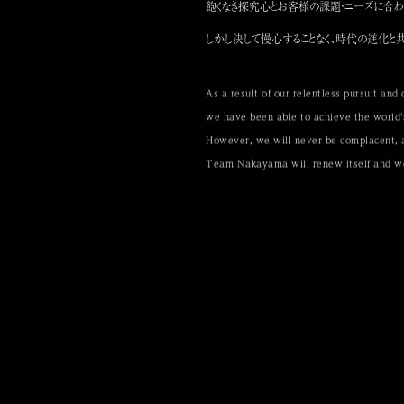
飽くなき探究心とお客様の課題・ニーズに合わ
しかし決して慢心することなく、時代の進化と
As a result of our relentless pursuit an
we have been able to achieve the world's
However, we will never be complacent, 
Team Nakayama will renew itself and wor