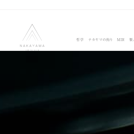
哲学
ナカヤマの拘り
MIR
製