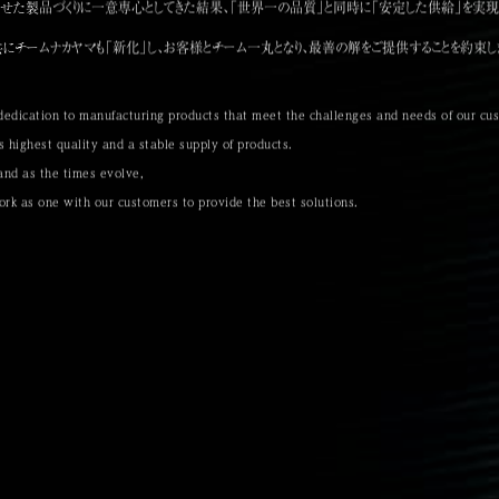
せた製品づくりに一意専心としてきた結果、「世界一の品質」と同時に「安定した供給」を実現
共にチームナカヤマも「新化」し、お客様とチーム一丸となり、最善の解をご提供することを約束し
d dedication to manufacturing products that meet the challenges and needs of our cu
 highest quality and a stable supply of products.
and as the times evolve,
k as one with our customers to provide the best solutions.